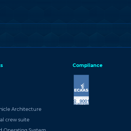
ks
Compliance
hicle Architecture
al crew suite
d Operating System