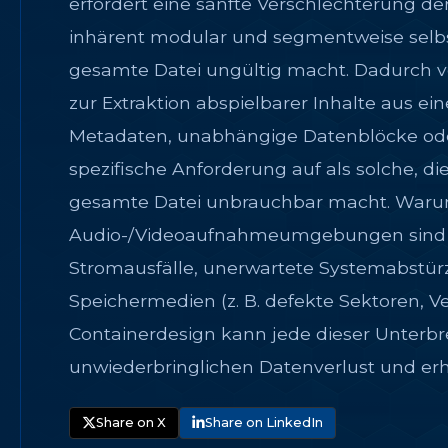
erfordert eine sanfte Verschlechterung der
inhärent modular und segmentweise selbst
gesamte Datei ungültig macht. Dadurch ve
zur Extraktion abspielbarer Inhalte aus ei
Metadaten, unabhängige Datenblöcke ode
spezifische Anforderung auf als solche, d
gesamte Datei unbrauchbar macht. Warum 
Audio-/Videoaufnahmeumgebungen sind nat
Stromausfälle, unerwartete Systemabstür
Speichermedien (z. B. defekte Sektoren, 
Containerdesign kann jede dieser Unterb
unwiederbringlichen Datenverlust und erh
Share on X
Share on LinkedIn