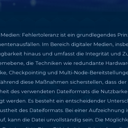
n Medien: Fehlertoleranz ist ein grundlegendes Pr
nentenausfällen. Im Bereich digitaler Medien, ins
ügbarkeit hinaus und umfasst die Integrität und 
stemebene, die Techniken wie redundante Hardware
, Checkpointing und Multi-Node-Bereitstellungen 
Während diese Maßnahmen sicherstellen, dass de
eit des verwendeten Dateiformats die Nutzbarkeit
t werden. Es besteht ein entscheidender Untersc
eit des Dateiformats. Bei einer Aufzeichnung ist 
f, kann die Datei unvollständig sein. Die Möglichke