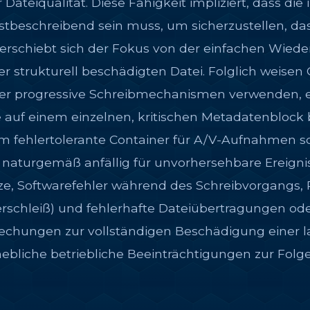
 Dateiqualität. Diese Fähigkeit impliziert, dass di
beschreibend sein muss, um sicherzustellen, dass 
rschiebt sich der Fokus von der einfachen Wieder
ner strukturell beschädigten Datei. Folglich weisen
r progressive Schreibmechanismen verwenden, ei
ie auf einem einzelnen, kritischen Metadatenbloc
fehlertolerante Container für A/V-Aufnahmen so 
urgemäß anfällig für unvorhersehbare Ereigniss
ze, Softwarefehler während des Schreibvorgangs,
Verschleiß) und fehlerhafte Dateiübertragungen od
rechungen zur vollständigen Beschädigung einer
ebliche betriebliche Beeinträchtigungen zur Folg