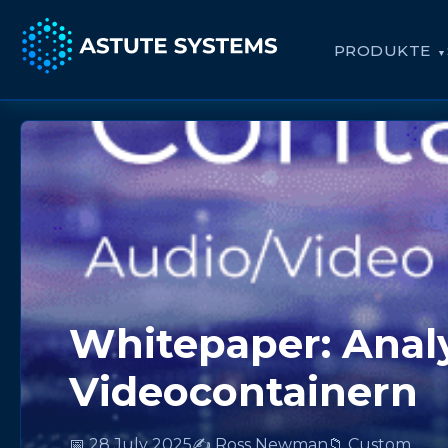
PRODUKTE
Whitepaper: Anal
Videocontainern
📅 28 July 2025
✍️ Ross Newman
📁 Custom