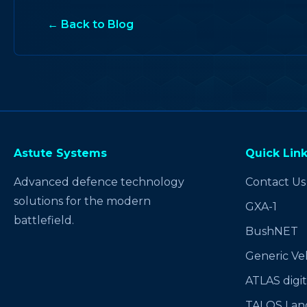
← Back to Blog
Astute Systems
Quick Lin
Advanced defence technology
Contact Us
solutions for the modern
GXA-1
battlefield.
BushNET
Generic Ve
ATLAS digit
TALOS Lan